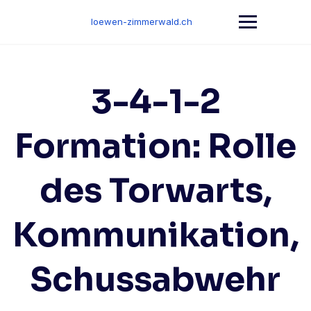
Skip
to
loewen-zimmerwald.ch
content
3-4-1-2
Formation: Rolle
des Torwarts,
Kommunikation,
Schussabwehr