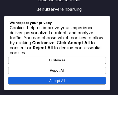
Benutzervereinbarung
Cookies und Tracking
We respect your privacy
Cookies help us improve your experience,
Kontakt aufnehmen
deliver personalized content, and analyze
traffic. You can choose which cookies to allow
by clicking
Customize
. Click
Accept All
to
consent or
Reject All
to decline non-essential
Kategorien
cookies.
Customize
Spielerrollen in der 3-4-1-2 Formation
Taktische Analyse der 3-4-1-2 Formation
Reject All
Variationen des 3-4-1-2-Systems
Accept All